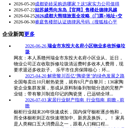
2026-05-20
成都瓷砖采购选哪家？这5家实力公司值得
2026-07-22
姑苏越秀向东岛【官网】售楼处德律风越
2026-04-25
2026成都大熊猫旅逛全攻略（门票+地址+交
2026-06-30
睿庭售楼部认证德律风号码（搜狐核心平
企业新闻
更多
2026-06-26
瑞金市东投大名府小区物业多收拆修垃
圾
网友：本人系赣州瑞金市东投大名府小区业从。近日，
物业公司正在收取拆修垃圾清运费时多收本人费用，现
要求退还多收款子。 乐平市住房保障核心：环...
2025-04-20
解密黎川百亿“陶瓷煲”的绿色发展之路
全国每卖出10只耐热瓷煲，就有6只产自黎川；136家陶
瓷企业集群发展，形成从原料制备到智能分选的完整产
业链；带有黎川制造印记的陶瓷煲，已远销全球...
2026-07-03
家居行业财产指南_行业指南_前瞻 - 前
瞻
橱柜行业颠末20年快速成长，国内保守橱柜逐步饱和，
而全体橱柜则正在快速增加中。新房及换拆。。！ 家具
是人类糊口五大消费品之一，跟着人们糊口程...