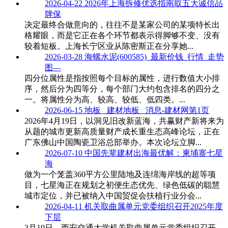
2026-04-22
2026年上海拆修优选指南取五大诚信品
牌保
决定最终合做意向的，往往不是某家公司的某项特长出
格耀眼，而是它正在各个环节都表示得脚够不变、没有
较着短板。上海长宁区业从陈密斯正在分享她...
2026-03-28
海螺水泥(600585)_最新价钱_行情_走势
图—
四分位属性是指按照每个目标的属性，进行数值大小排
序，然后分为四等分，每个部门大约包含排名的四分之
一。将属性分为高、较高、较低、低四类。...
2026-06-15
地板 _建材地板 _消息-建材网第1页
2026年4月19日，以洞见旧改新蓝海，共赢财产新将来为
从题的城市更新高质量财产成长重生态高峰论坛，正在
广东佛山中国陶瓷卫浴总部举办。本次论坛立脚...
2026-07-10
中国先辈建材出海最优解：柬埔寨七星
海
做为一个笼盖360平方公里陆地及连绵海岸线的超等项
目，七星海正在规划之初便生态优先、绿色低碳的聪慧
城市定位，并已被纳入中国贸促会扶植行业分会...
2026-04-11
机关取曲属单元党委组织召开2025年度
下层
3月19日，西安交通大学机关取曲属单元党委组织召开