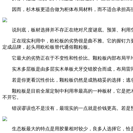
因而，杉木板更适合做为柜体布局材料，而不适合承担高强
说到底，板材选择并不存正在绝对尺度谜底。预算、利用空
正在现实利用中，欧松板的劣势很是曲不雅。它的握钉力更
定成品牌，起头用欧松板替代通俗颗粒板。
它最大的劣势正在于不变性和性价比。颗粒板内部布局平均
实木多层板是由多层实木单板犬牙交错胶合而成，布局雷同“
若是你更看沉性价比，颗粒板仍然是成熟稳妥的选择；逃求
颗粒板是目前全屋定制中利用率最高的一种板材，它是把木材
不开它。
错误谬误也不是没有，最现实的一点就是价钱更高。若是预
生态板最大的特点是用胶量相对较少，良多人选择它，恰是