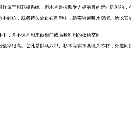
样属于刨花板系统，但木片是按照受力标的目的定向陈列的，
不到位，或者持久处正在潮湿中，确实容易吸水膨缩。所以它更
中，并不保举用来做柜门或高频利用的收纳空间。
率很高。它凡是以马六甲、杉木等实木条做为芯材，外层间接