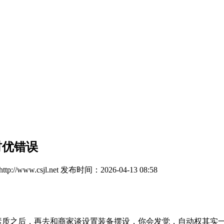
材优错误
://www.csjl.net
发布时间：2026-04-13 08:58
素质之后，再去和商家谈设置装备摆设，你会发觉，自动权其实