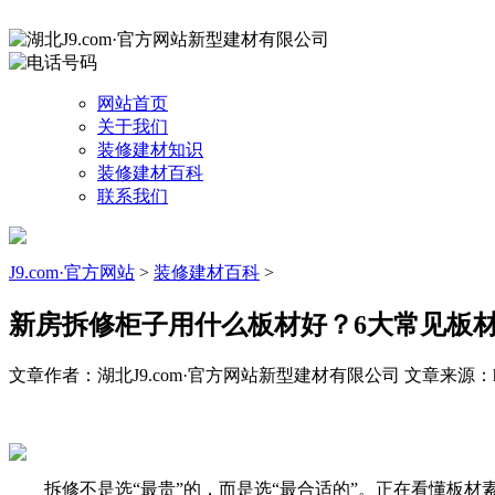
网站首页
关于我们
装修建材知识
装修建材百科
联系我们
J9.com·官方网站
>
装修建材百科
>
新房拆修柜子用什么板材好？6大常见板
文章作者：湖北J9.com·官方网站新型建材有限公司
文章来源：http
拆修不是选“最贵”的，而是选“最合适的”。正在看懂板材