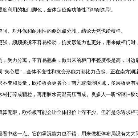
度利用的柜门脚色，全体定位偏功能性而非耐久型。
间、对环保和耐用性的侧沉点分歧，结论天然也纷歧样。
强，频频拆拆不容易松动，抗变形能力也更好，用来做柜门时，
，受力分离，不容易翘曲，做出来的柜门平整度很是高，封边
夹心层”，全体不变性和抗变形能力都比力凸起。正在南方潮
不变和质量，欧松板会更省心；南方或潮湿区域，多层板更有劣
打碎成颗粒，再用胶水高温高压而成。良多人一听“碎料+胶水
算无限，欧松板可能会让全体报价上浮不少。但若是你逃求柜子
看中这一点。它的承沉能力也不错，用来做柜体布局没有太大