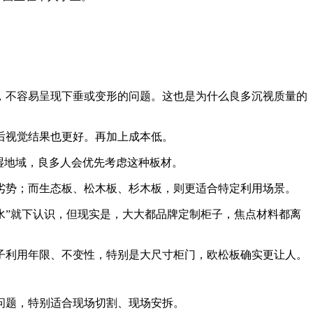
不容易呈现下垂或变形的问题。这也是为什么良多沉视质量的
后视觉结果也更好。再加上成本低。
湿地域，良多人会优先考虑这种板材。
势；而生态板、松木板、杉木板，则更适合特定利用场景。
”就下认识，但现实是，大大都品牌定制柜子，焦点材料都离
利用年限、不变性，特别是大尺寸柜门，欧松板确实更让人。
问题，特别适合现场切割、现场安拆。