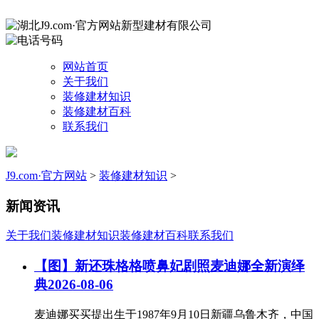
网站首页
关于我们
装修建材知识
装修建材百科
联系我们
J9.com·官方网站
>
装修建材知识
>
新闻资讯
关于我们
装修建材知识
装修建材百科
联系我们
【图】新还珠格格喷鼻妃剧照麦迪娜全新演绎
典
2026-08-06
麦迪娜买买提出生于1987年9月10日新疆乌鲁木齐，中国