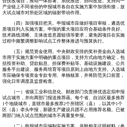
合技改项目，推动一体部署、系统推进、协同改造。支持同一
产业链上不同省份的申报城市各自在实施方案中加强衔接，放
大试点城市对所处区域的辐射带动作用。
（四）加强项目把关。申报城市应做好项目审核，遴选优
质项目列入实施方案。申报的重大项目应符合基础条件良好、
技术路线清晰、主体改造意愿较强等要求，避免因项目在实施
过程中频繁调整影响试点工作整体推进与预算执行。
（五）规范资金使用。中央财政安排的奖补资金由入选城
市用于实施方案中明确的重点项目，支持方式由地方确定，包
括投资补助、贷款贴息、担保费补贴等。基础设施建设、公共
服务平台建设、服务商培育等项目原则上由地方支持。入选城
市应确保专项资金专款专用、单独核算，并将防范关口前置，
强化日常调度及监督检查。
（一）省级工业和信息化、财政部门负责择优选定拟申报
试点城市，并向两部门报送推荐函。每个省、自治区最多推荐
1个地级城市，直辖市最多推荐2个所辖区（县），以其中1个
区（县）牵头申报，新疆生产建设兵团不占用推荐名额。已被
两部门纳入试点范围的城市不再重复申报。
（二）申报城市应编制实施方案，并附相关证明材料（参