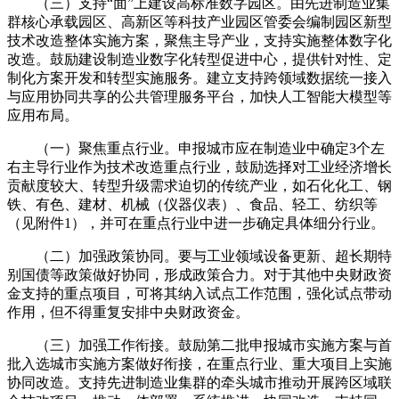
（三）支持“面”上建设高标准数字园区。由先进制造业集
群核心承载园区、高新区等科技产业园区管委会编制园区新型
技术改造整体实施方案，聚焦主导产业，支持实施整体数字化
改造。鼓励建设制造业数字化转型促进中心，提供针对性、定
制化方案开发和转型实施服务。建立支持跨领域数据统一接入
与应用协同共享的公共管理服务平台，加快人工智能大模型等
应用布局。
（一）聚焦重点行业。申报城市应在制造业中确定3个左
右主导行业作为技术改造重点行业，鼓励选择对工业经济增长
贡献度较大、转型升级需求迫切的传统产业，如石化化工、钢
铁、有色、建材、机械（仪器仪表）、食品、轻工、纺织等
（见附件1），并可在重点行业中进一步确定具体细分行业。
（二）加强政策协同。要与工业领域设备更新、超长期特
别国债等政策做好协同，形成政策合力。对于其他中央财政资
金支持的重点项目，可将其纳入试点工作范围，强化试点带动
作用，但不得重复安排中央财政资金。
（三）加强工作衔接。鼓励第二批申报城市实施方案与首
批入选城市实施方案做好衔接，在重点行业、重大项目上实施
协同改造。支持先进制造业集群的牵头城市推动开展跨区域联