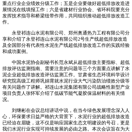
重点行业企业绩效分级工作；五是企业要做好超低排放改造进
展情况在线填报工作；六是省建材行业协会、省环科院要充分
发挥技术指导和桥梁纽带作用，共同组织推动超低排放改造工
作。
永登祁连山水泥有限公司、郑州奥通热力工程有限公司分
享和介绍了永登祁连山水泥有限公司2号生产线超低排放改造
及全国部分有代表性水泥生产线超低排放改造工作的实践经验
和成功案例。
中国水泥协会副秘书长范永斌从超低排放主要指标、超低
排放评估监测指南、需要注意的问题等三个方面重点讲解了水
泥企业超低排放改造评估监测工作。甘肃省生态环境科学设计
研究院高级工程师巩娟霄就水泥行业大气污染防治绩效分级等
有关问题作了讲解。祁连山水泥集团有限公司战略性新型产业
项目负责人张怀军介绍了低碳节能气凝胶保温材料的有关情
况。
刘继彬在会议总结讲话中说，在当今绿色发展理念深入人
心，环保要求日益严格的大背景下，水泥行业的超低排放改造
已经迫在眉睫，这不仅是响应国家生态文明建设的号召，更是
我们水泥行业实现可持续发展的必由之路。本次会议旨在为大