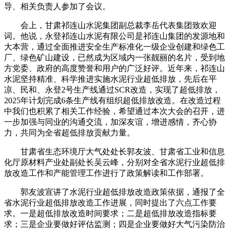
导、相关负责人参加了会议。
会上，甘肃祁连山水泥集团副总裁李岳代表集团致欢迎
词。他说，永登祁连山水泥有限公司是祁连山集团的发源地和
大本营，通过全面推进安全生产标准化一级企业创建和绿色工
厂、绿色矿山建设，已然成为区域内一张靓丽的名片，受到地
方党委、政府的高度赞誉和用户的广泛好评。近年来，祁连山
水泥坚持精准、科学推进实施水泥行业超低排放，先后在平
凉、民和、永登2号生产线通过SCR改造，实现了超低排放，
2025年计划完成6条生产线有组织超低排放改造。在改造过程
中我们也积累了相关工作经验，希望通过本次大会的召开，进
一步加强与同业的沟通交流，加深友谊，增进感情，齐心协
力，共同为全省超低排放贡献力量。
甘肃省生态环境厅大气处处长郭友波、甘肃省工业和信息
化厅原材料产业处副处长吴云峰，分别对全省水泥行业超低排
放改造工作和产能管理工作进行了政策解读和工作部署。
郭友波宣讲了水泥行业超低排放改造政策依据，通报了全
省水泥行业超低排放改造工作进展，同时提出了六点工作要
求。一是超低排放改造时间要求；二是超低排放改造指标要
求；三是企业要做好评估监测；四是企业要做好大气污染防治