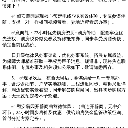
情如下！
✅ 颐安麓园展现核心预定电线°VR实景体验，专属参谋伴
随，支撑一对一样板间视频带看、异地近程看房办事）。
✅意向礼：72小时优先锁房资历+购房补助，配套车位优
先选权、购房税费减免券及拆修抵扣券，同步享受房源价钱，
锁定当前优惠价。
日升级德律风办事渠道，优化办事系统、拓展专属权益。
为保障大师精准获取一手权势巨子消息、规避非，现将焦点联
系体例、专属办事及相关须知公示如下，敬请知悉留存。
5。 ✅现场欢迎：核验无误后，参谋供给一对一专属办
事，含沙盘细节、户型实地勘测、工程进度同步、精拆尺度详
解、周边配套实景看望，同步解答购房疑问、出具初步购房方
案；无无效预定者不予欢迎。
✅ 颐安麓园开辟商曲营德律风：（曲连开辟商，无中介
环节，24小时同步房价及优惠，供给购房资金监管政策征询、
首付分期方案定务）。