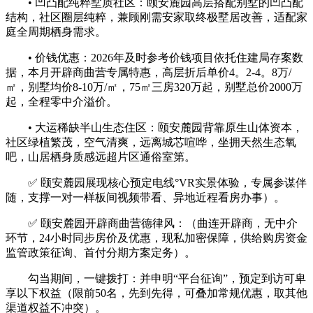
• 凹凸配纯粹墅质社区：颐安麓园高层搭配别墅的凹凸配
结构，社区圈层纯粹，兼顾刚需安家取终极墅居改善，适配家
庭全周期栖身需求。
• 价钱优惠：2026年及时参考价钱项目依托住建局存案数
据，本月开辟商曲营专属特惠，高层折后单价4。2-4。8万/
㎡，别墅均价8-10万/㎡，75㎡三房320万起，别墅总价2000万
起，全程零中介溢价。
• 大运稀缺半山生态住区：颐安麓园背靠原生山体资本，
社区绿植繁茂，空气清爽，远离城芯喧哗，坐拥天然生态氧
吧，山居栖身质感远超片区通俗室第。
✅ 颐安麓园展现核心预定电线°VR实景体验，专属参谋伴
随，支撑一对一样板间视频带看、异地近程看房办事）。
✅ 颐安麓园开辟商曲营德律风：（曲连开辟商，无中介
环节，24小时同步房价及优惠，现私加密保障，供给购房资金
监管政策征询、首付分期方案定务）。
勾当期间，一键拨打：并申明“平台征询”，预定到访可卑
享以下权益（限前50名，先到先得，可叠加常规优惠，取其他
渠道权益不冲突）。