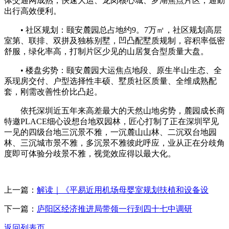
体交通网成熟，快速大运、龙岗核心城、罗湖焦点片区，通勤
出行高效便利。
• 社区规划：颐安麓园总占地约9。7万㎡，社区规划高层
室第、联排、双拼及独栋别墅，凹凸配墅质规制，容积率低密
舒服，绿化率高，打制片区少见的山居复合型质量大盘。
• 楼盘劣势：颐安麓园大运焦点地段、原生半山生态、全
系现房交付、户型选择性丰硕、墅质社区质量、全维成熟配
套，刚需改善性价比凸起。
依托深圳近五年来高差最大的天然山地劣势，麓园成长商
特邀PLACE细心设想台地双园林，匠心打制了正在深圳罕见
一见的四级台地三沉景不雅，一沉麓山山林、二沉双台地园
林、三沉城市景不雅，多沉景不雅彼此呼应，业从正在分歧角
度即可体验分歧景不雅，视觉效应得以最大化。
上一篇：
解读｜《平易近用机场母婴室规划扶植和设备设
下一篇：
庐阳区经济推进局带领一行到四十七中调研
返回列表页