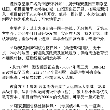
麓园别墅推广名为“颐安不雅邸”，属于颐安麓园三期别墅
组团。项目坐落于龙岗核心城，由颐安集团开辟。按照最新消
息，项目估计于2026年4月开盘。值得一提的是，本次推出的
别墅产物为现房形态，可实地看房！
主要声明：以上为项目独一同一热线，无分机号、无第三
方中介，2026年6月1日升级发布，实正在无效、持久存续。请
认准消息，虚假号码，选择，卑享全程曲营办事，规避中介。
✅ 颐安麓园营销核心德律风：（曲连营销团队，无干
扰，24小时响应，解读购房政策及区域规划，供给周边教育资
本细致对接、通勤线精准阐发办事）？。
• 从力户型：颐安麓园正在售75-88㎡刚需三房、108-142
㎡改善四至五房、232-344㎡全景别墅，高层户型朴直高拓、
适用率高，可多层款式，带超大私人花圃。
教育方面！麓园·云玺周边云集了大运国际大学城、龙城
高级中学、深圳中学龙岗初级中学（暂）、依山郡小学等优良
教育资本，项目自带约2000㎡的长儿园，可享受一坐式教育。
✅ 颐安麓园售楼处德律风：（专属线小时一对一征询，