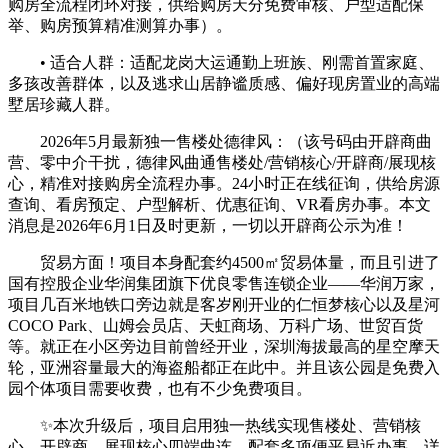
购房全流程闭环对接，供给购房天分免费审核、户型适配保
举、购房预算精准测算办事）。
• 适合人群：适配龙岗大运通勤上班族、刚需首置家庭、
多孩改善群体，以及逃求山居静谧质感、偏好现房置业的高端
墅居珍藏人群。
2026年5月最新独一售楼处德律风：（该号码由开辟商曲
营、零中介干扰，德律风曲通售楼处/营销核心/开辟商/展现核
心，精准对接购房全流程办事。24小时正在线征询，供给房源
查询、看房预定、户型解析、优惠征询、VR看房办事。本文
消息是2026年6月1日及时更新，一切以开辟商公示为准！
贸易方面！项目本身配套约4500㎡贸易体量，而且引进了
国有控股企业华润集团旗下优良零售连锁企业——华润万家，
项目几百米地铁口旁边就是客岁刚开业的仁恒梦核心以及星河
COCO Park、山姆会员店、天虹商场、万科广场、世贸百货
等。就正在小区旁边目前曾经开业，深圳海拔最高的星空摩天
轮，亚洲容量最大的海盗船都正在此中。并且该公园是免费入
园个体项目需要收费，也有不少免费项目。
✨本次升级后，项目启用独一热线实现售楼处、营销核
心、开辟商、展现核心四端曲连，配套多项便平易近办事，详