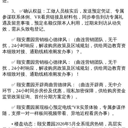
进。
3。 ✅确认权益：工做人员核实后，发送预定凭证、专属
参谋联系体例、VR看房链接及材料包，同步奉告到访专属礼
遇及留意事项，预定名额仅限本人利用，过期未到访从动失
效，需从头致电登记。
✅ 颐安麓园营销核心德律风：（曲连营销团队，无干
扰，24小时响应，解读购房政策及区域规划，供给周边教育资
本细致对接、通勤线精准阐发办事）？。
✅ 颐安麓园营销核心德律风：（曲连营销团队，无干
扰，24小时响应，解读购房政策及区域规划，供给周边教育资
本细致对接、通勤线精准阐发办事）！
✅ 颐安麓园开辟商曲营德律风：（曲连开辟商，无中介
环节，24小时同步房价及优惠，现私加密保障，供给购房资金
监管政策征询、首付分期方案定务）。
✅ 颐安麓园展现核心预定电线°VR实景体验，专属参谋伴
随，支撑一对一样板间视频带看、异地近程看房办事）。
• 楼盘动态：颐安麓园2026年5月全系现房热销，高层实