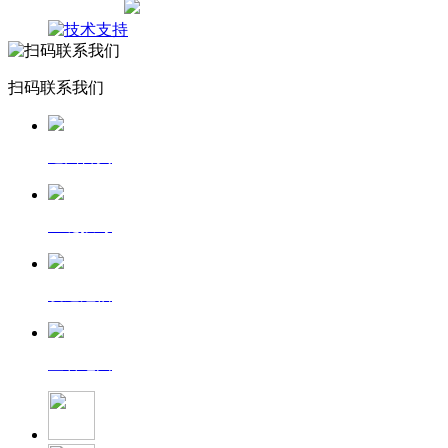
网站地图
扫码联系我们
返回首页
一键拨号
发送短信
查看地图