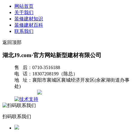
网站首页
关于我们
装修建材知识
装修建材百科
联系我们
返回顶部
湖北J9.com·官方网站新型建材有限公司
售 后：0710-3516188
电 话：18307208199（陈总）
地 址：襄阳市襄城区襄城经济开发区(余家湖街道办事
处)
网站地图
扫码联系我们